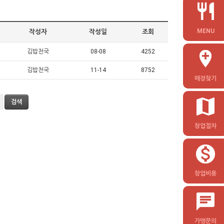
MENU
작성자
작성일
조회
김밥천국
08-08
4252
김밥천국
11-14
8752
매장찾기
창업절차
창업비용
가맹문의