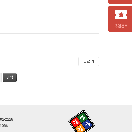
추천점포
글쓰기
882-2228
-1086