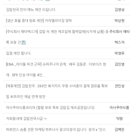
김밥천국 만의 메뉴 제안 드립니다.
김영성
[생산 효율 증대 원료 제안] 카라멜라이징 양파
박상현
[주식회사 메타텍스쳐] 김밥 속 계란 제조업체 협력업체(식자재 납품) 등
주식회사 메타
록 요청 건
텍스쳐
입점 제안 합니다.
박영유
[ENA _아이돌 파견 근무] 슈퍼주니어 은혁 . 배우 김동준 . 더보이즈 현
김민영
재 . SF9 인성 아이돌 4인…
[제휴제안] 김밥천국 : 260만 복지카드 우량 소비층의 결제 점유율 확보
전민성
및 오프라인 채널 연계 방안
아사쿠라식품코리아 (할랄 보유 목포 김밥김 제조공장입니다)
아사쿠라식품
저희동네에 김밥천국시급 ㅜ
익명
퍼포먼스 숏폼 전문 마케팅 파트너사 광고의정석 입니다. 정석 x '인스
김백찬