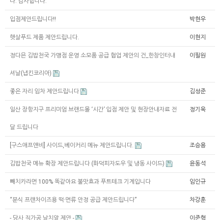
다. 감사합니다.
입점제안드립니다!!
박현우
햇살푸드 제품 제안드립니다.
이현지
정다믄 김밥천국 가맹점 운영 소모품 공급 협업 제안의 건_한창인터내
이필원
셔날(냅킨코리아)
좋은 자리 임차 제안드립니다
김성준
일산 장항지구 프리미엄 브랜드몰 ‘시간’ 입점 제안 및 현장안내자료 전
정기욱
달 드립니다
[구스애프앤비] 사이드,베이커리 메뉴 제안드립니다.
조승용
김밥천국 메뉴 확장 제안드립니다 (화덕피자도우 및 냉동 사이드)
윤동석
빼치카라면 100% 똑같아요 불맛효과 푸트테크 기계입니다
임인규
“분식 프랜차이즈용 떡·면류 안정 공급 제안드립니다”
차강훈
- 당사 직가공 날치알 제안 -
이준혁