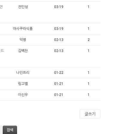
 연
전민성
03-19
1
아사쿠라식품
03-19
1
익명
02-13
2
안드
김백찬
02-13
1
나인프리
01-22
1
링고벨
01-21
1
이신우
01-21
1
글쓰기