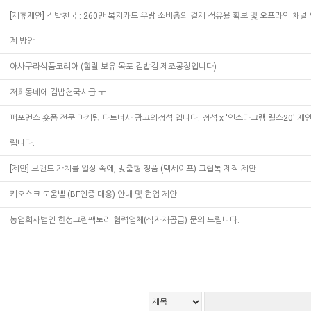
[제휴제안] 김밥천국 : 260만 복지카드 우량 소비층의 결제 점유율 확보 및 오프라인 채널
계 방안
아사쿠라식품코리아 (할랄 보유 목포 김밥김 제조공장입니다)
저희동네에 김밥천국시급 ㅜ
퍼포먼스 숏폼 전문 마케팅 파트너사 광고의정석 입니다. 정석 x '인스타그램 릴스20' 제
립니다.
[제안] 브랜드 가치를 일상 속에, 맞춤형 정품 (맥세이프) 그립톡 제작 제안
키오스크 도움벨 (BF인증 대응) 안내 및 협업 제안
농업회사법인 한성그린팩토리 협력업체(식자재공급) 문의 드립니다.