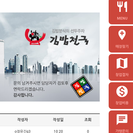
MENU
매장찾기
창업절차
창업비용
작성자
작성일
조회
가맹문의
o정유진q3
10:20
0