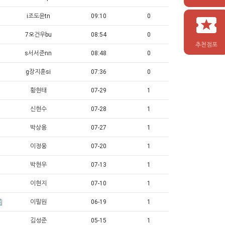
i조도윤tn
09:10
0
7오건우bu
08:54
0
추천점포
s서서준nn
08:48
0
g장지훈si
07:36
0
황현태
07-29
1
신현수
07-28
1
박상용
07-27
1
이정웅
07-20
1
박현우
07-13
1
이현지
07-10
1
이필원
06-19
1
김성준
05-15
1