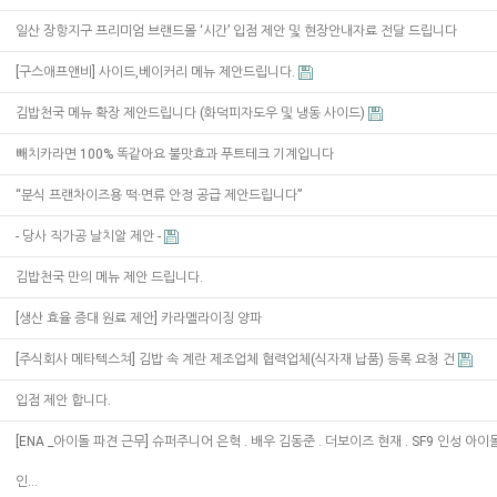
일산 장항지구 프리미엄 브랜드몰 ‘시간’ 입점 제안 및 현장안내자료 전달 드립니다
[구스애프앤비] 사이드,베이커리 메뉴 제안드립니다.
김밥천국 메뉴 확장 제안드립니다 (화덕피자도우 및 냉동 사이드)
빼치카라면 100% 똑같아요 불맛효과 푸트테크 기계입니다
“분식 프랜차이즈용 떡·면류 안정 공급 제안드립니다”
- 당사 직가공 날치알 제안 -
김밥천국 만의 메뉴 제안 드립니다.
[생산 효율 증대 원료 제안] 카라멜라이징 양파
[주식회사 메타텍스쳐] 김밥 속 계란 제조업체 협력업체(식자재 납품) 등록 요청 건
입점 제안 합니다.
[ENA _아이돌 파견 근무] 슈퍼주니어 은혁 . 배우 김동준 . 더보이즈 현재 . SF9 인성 아이돌
인…