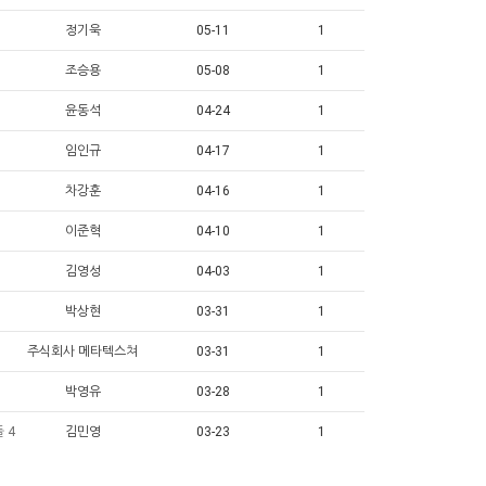
정기욱
05-11
1
조승용
05-08
1
윤동석
04-24
1
임인규
04-17
1
차강훈
04-16
1
이준혁
04-10
1
김영성
04-03
1
박상현
03-31
1
주식회사 메타텍스쳐
03-31
1
박영유
03-28
1
 4
김민영
03-23
1